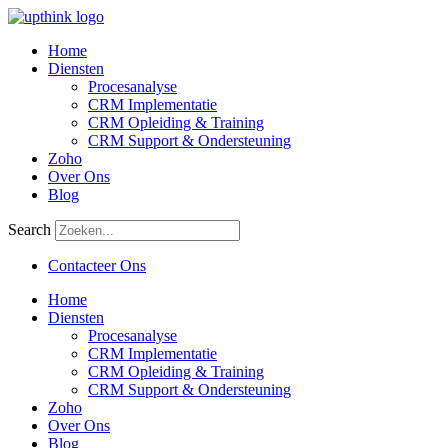
Skip
to
Main
Home
content
Menu
Diensten
Procesanalyse
CRM Implementatie
CRM Opleiding & Training
CRM Support & Ondersteuning
Zoho
Over Ons
Blog
Search
Main
Contacteer Ons
Menu
Flyout
Home
Menu
Diensten
Procesanalyse
CRM Implementatie
CRM Opleiding & Training
CRM Support & Ondersteuning
Zoho
Over Ons
Blog